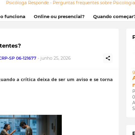
Psicóloga Responde - Perguntas frequentes sobre Psicologi
mo funciona
Online ou presencial?
Quando começar
stentes?
 CRP-SP 06-121677
-
junho 25, 2026
g
quando a crítica deixa de ser um aviso e se torna
P
0
A
S