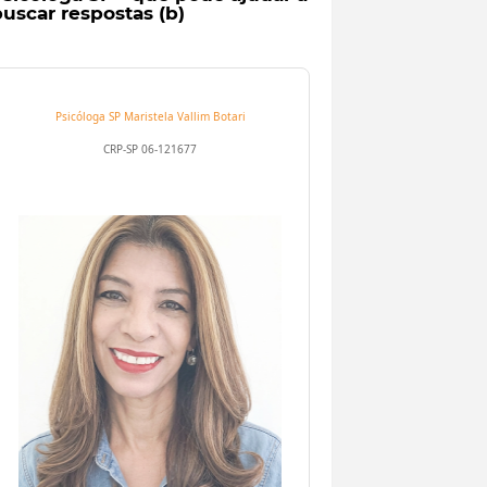
uscar respostas (b)
Psicóloga SP
Maristela Vallim Botari
CRP-SP 06-121677