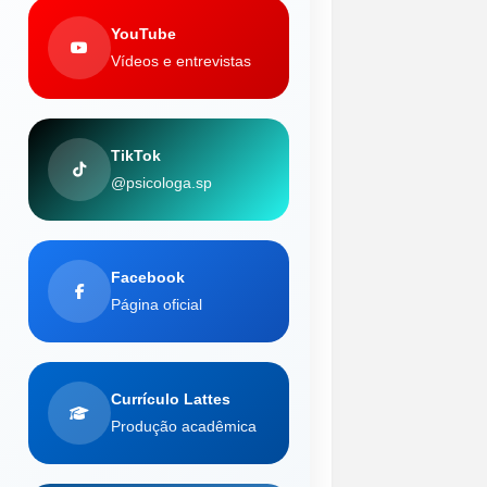
YouTube
Vídeos e entrevistas
TikTok
@psicologa.sp
Facebook
Página oficial
Currículo Lattes
Produção acadêmica