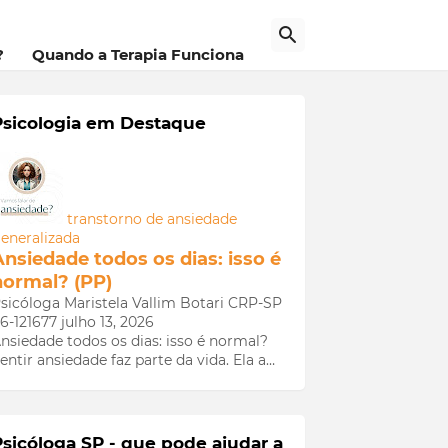
a
?
Quando a Terapia Funciona
Psicologia em Destaque
transtorno de ansiedade
eneralizada
Ansiedade todos os dias: isso é
normal? (PP)
sicóloga Maristela Vallim Botari CRP-SP
6-121677
julho 13, 2026
nsiedade todos os dias: isso é normal?
entir ansiedade faz parte da vida. Ela a…
Psicóloga SP - que pode ajudar a