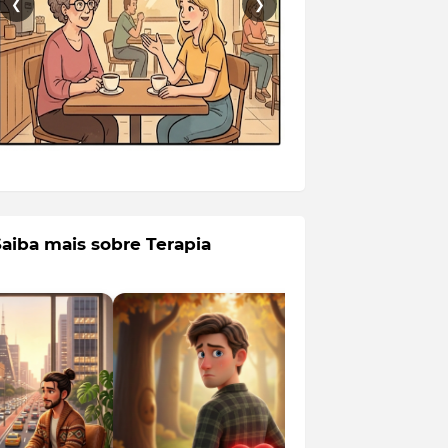
❮
❯
Saiba mais sobre Terapia