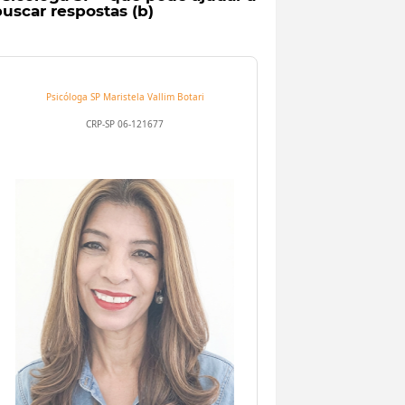
uscar respostas (b)
Psicóloga SP
Maristela Vallim Botari
CRP-SP 06-121677