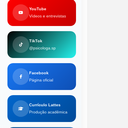
YouTube
Vídeos e entrevistas
TikTok
@psicologa.sp
Facebook
Página oficial
Currículo Lattes
Produção acadêmica