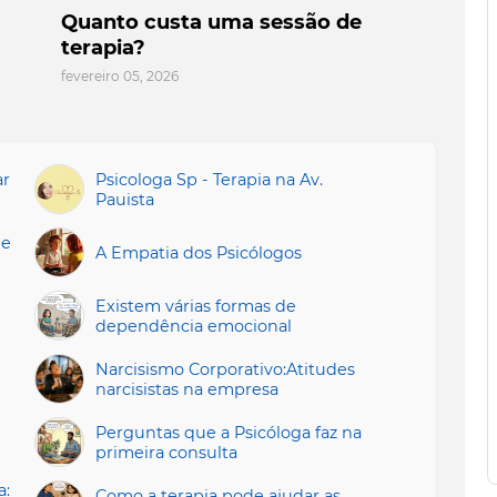
Quanto custa uma sessão de
terapia?
fevereiro 05, 2026
ar
Psicologa Sp - Terapia na Av.
Pauista
 e
A Empatia dos Psicólogos
Existem várias formas de
dependência emocional
Narcisismo Corporativo:Atitudes
narcisistas na empresa
Perguntas que a Psicóloga faz na
primeira consulta
a:
Como a terapia pode ajudar as