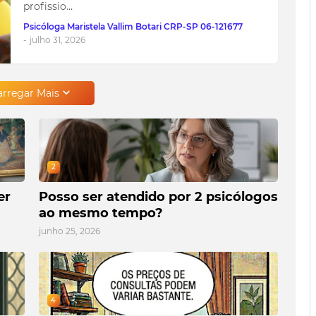
profissio…
Psicóloga Maristela Vallim Botari CRP-SP 06-121677
-
julho 31, 2026
arregar Mais
2
er
Posso ser atendido por 2 psicólogos
ao mesmo tempo?
junho 25, 2026
4