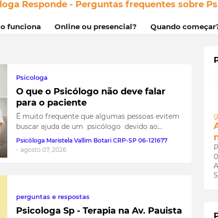
loga Responde - Perguntas frequentes sobre Ps
mo funciona
Online ou presencial?
Quando começar
Psicologa
O que o Psicólogo não deve falar
para o paciente
g
É muito frequente que algumas pessoas evitem
buscar ajuda de um psicólogo devido ao…
Psicóloga Maristela Vallim Botari CRP-SP 06-121677
P
-
agosto 07, 2026
0
A
S
perguntas e respostas
Psicologa Sp - Terapia na Av. Pauista