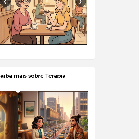
❮
❯
Saiba mais sobre Terapia