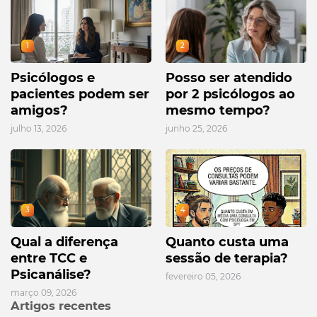
1
2
Psicólogos e
Posso ser atendido
pacientes podem ser
por 2 psicólogos ao
amigos?
mesmo tempo?
julho 13, 2026
junho 25, 2026
3
4
Qual a diferença
Quanto custa uma
entre TCC e
sessão de terapia?
Psicanálise?
fevereiro 05, 2026
março 09, 2026
Artigos recentes