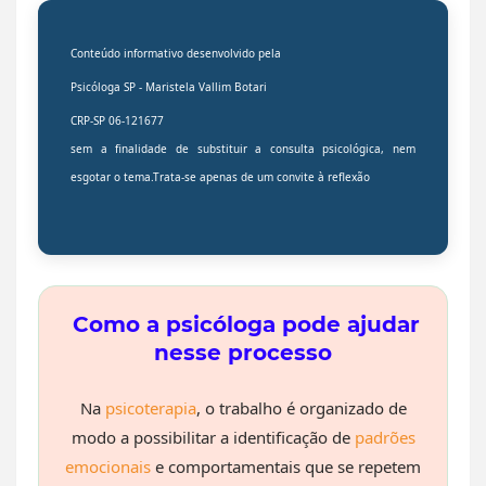
Conteúdo informativo desenvolvido pela
Psicóloga SP -
Maristela Vallim Botari
CRP-SP 06-121677
sem a finalidade de substituir a
consulta psicológica
, nem
esgotar o tema.Trata-se apenas de um convite à reflexão
Como a psicóloga pode ajudar
nesse processo
Na
psicoterapia
, o trabalho é organizado de
modo a possibilitar a identificação de
padrões
emocionais
e comportamentais que se repetem