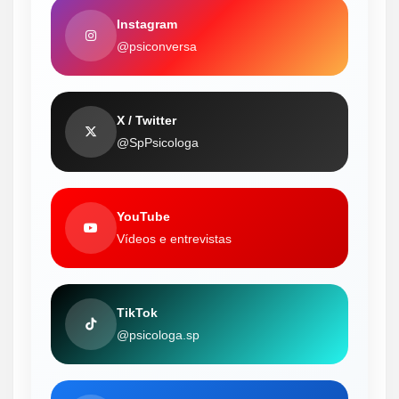
Instagram
@psiconversa
X / Twitter
@SpPsicologa
YouTube
Vídeos e entrevistas
TikTok
@psicologa.sp