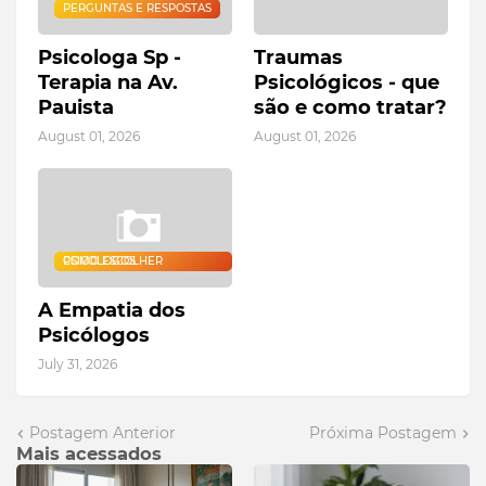
PERGUNTAS E RESPOSTAS
Psicologa Sp -
Traumas
Terapia na Av.
Psicológicos - que
Pauista
são e como tratar?
August 01, 2026
August 01, 2026
COMO ESCOLHER PSICOLOGOS
A Empatia dos
Psicólogos
July 31, 2026
Postagem Anterior
Próxima Postagem
Mais acessados