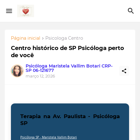
Página inicial
Psicologa Centro
Centro histórico de SP Psicóloga perto
de você
Psicóloga Maristela Vallim Botari CRP-
SP 06-121677
março 12, 2026
Terapia na Av. Paulista - Psicóloga
SP
Psicóloga SP -
Maristela Vallim Botari