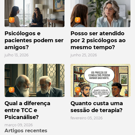
1
2
Psicólogos e
Posso ser atendido
pacientes podem ser
por 2 psicólogos ao
amigos?
mesmo tempo?
julho 13, 2026
junho 25, 2026
3
4
Qual a diferença
Quanto custa uma
entre TCC e
sessão de terapia?
Psicanálise?
fevereiro 05, 2026
março 09, 2026
Artigos recentes