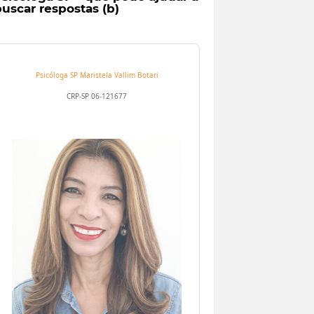
uscar respostas (b)
Psicóloga SP
Maristela Vallim Botari
CRP-SP 06-121677