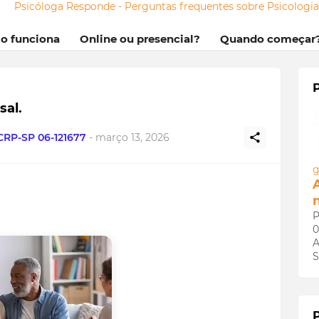
Psicóloga Responde - Perguntas frequentes sobre Psicologi
mo funciona
Online ou presencial?
Quando começar
sal.
 CRP-SP 06-121677
-
março 13, 2026
g
P
0
A
S