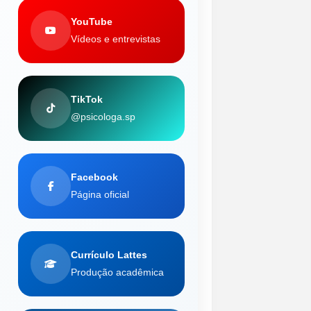
YouTube
Vídeos e entrevistas
TikTok
@psicologa.sp
Facebook
Página oficial
Currículo Lattes
Produção acadêmica