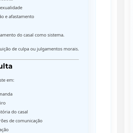
sexualidade
ão e afastamento
namento do casal como sistema.
uição de culpa ou julgamentos morais.
ulta
ste em:
emanda
iro
ória do casal
drões de comunicação
ação