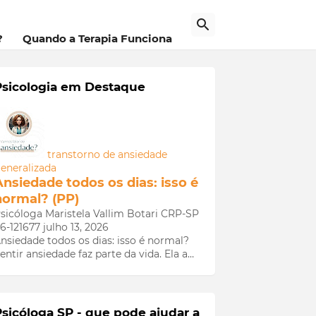
a
?
Quando a Terapia Funciona
Psicologia em Destaque
transtorno de ansiedade
eneralizada
Ansiedade todos os dias: isso é
normal? (PP)
sicóloga Maristela Vallim Botari CRP-SP
6-121677
julho 13, 2026
nsiedade todos os dias: isso é normal?
entir ansiedade faz parte da vida. Ela a…
Psicóloga SP - que pode ajudar a