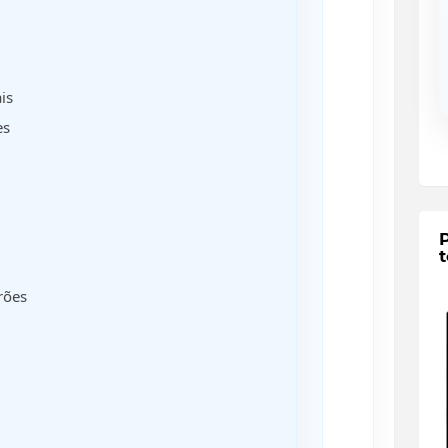
is
es
t
rões