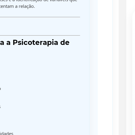
tentam a relação.
 a Psicoterapia de
o
s
lidades