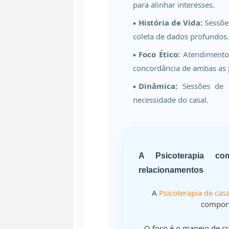
para alinhar interesses.
História de Vida:
Sessões
coleta de dados profundos.
Foco Ético:
Atendimento 
concordância de ambas as 
Dinâmica:
Sessões de 
necessidade do casal.
A Psicoterapia c
relacionamentos
A
Psicoterapia de casa
comport
O foco é o manejo de cri