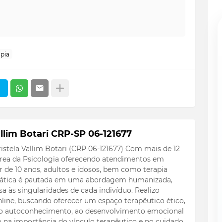
apia
llim Botari CRP-SP 06-121677
istela Vallim Botari (CRP 06-121677) Com mais de 12
 área da Psicologia oferecendo atendimentos em
ir de 10 anos, adultos e idosos, bem como terapia
 prática é pautada em uma abordagem humanizada,
a às singularidades de cada indivíduo. Realizo
line, buscando oferecer um espaço terapêutico ético,
 ao autoconhecimento, ao desenvolvimento emocional
to na importância do vínculo terapêutico e no cuidado