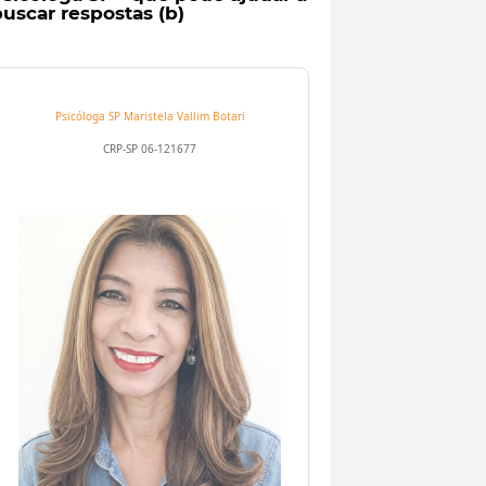
uscar respostas (b)
Psicóloga SP
Maristela Vallim Botari
CRP-SP 06-121677