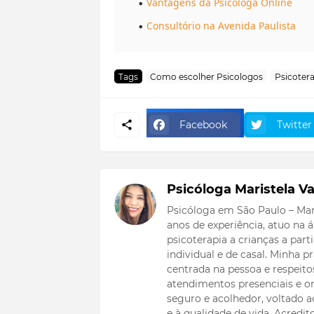
Vantagens da Psicóloga Online
Consultório na Avenida Paulista
Tags
Como escolher Psicologos
Psicoter
Facebook
Twitter
Psicóloga Maristela Va
Psicóloga em São Paulo – Mar
anos de experiência, atuo na
psicoterapia a crianças a part
individual e de casal. Minha
centrada na pessoa e respeitos
atendimentos presenciais e on
seguro e acolhedor, voltado
e à qualidade de vida. Acredi