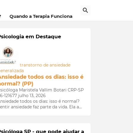
a
?
Quando a Terapia Funciona
Psicologia em Destaque
transtorno de ansiedade
eneralizada
Ansiedade todos os dias: isso é
normal? (PP)
sicóloga Maristela Vallim Botari CRP-SP
6-121677
julho 13, 2026
nsiedade todos os dias: isso é normal?
entir ansiedade faz parte da vida. Ela a…
Psicóloga SP - que pode ajudar a