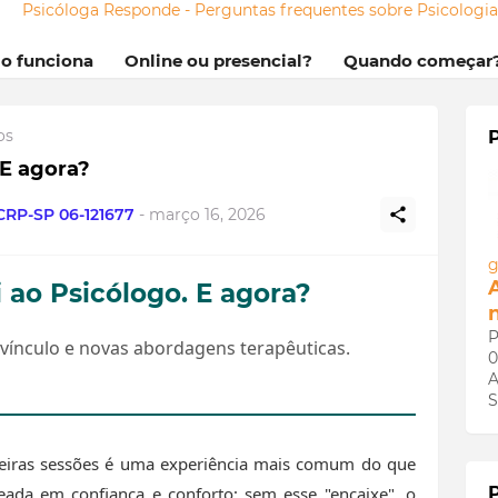
Psicóloga Responde - Perguntas frequentes sobre Psicologi
mo funciona
Online ou presencial?
Quando começar
os
 E agora?
 CRP-SP 06-121677
-
março 16, 2026
g
ao Psicólogo. E agora?
P
 vínculo e novas abordagens terapêuticas.
0
A
S
eiras sessões é uma experiência mais comum do que
seada em confiança e conforto; sem esse "encaixe", o