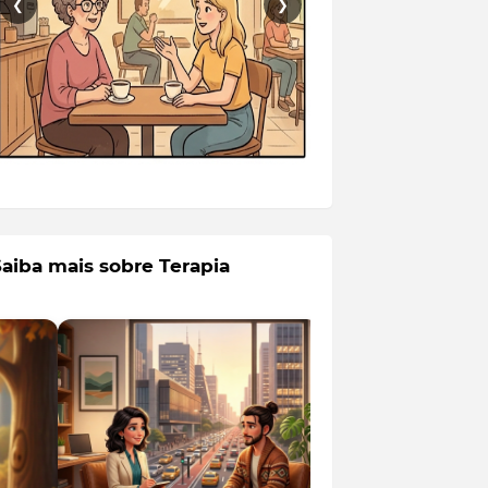
❮
❯
Saiba mais sobre Terapia