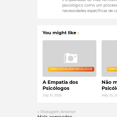
psicológico como um process
necessidades específicas de c
You might like
COMO ESCOLHER PSICOLOGOS
COMO
A Empatia dos
Não m
Psicólogos
Psicól
July 31, 2026
May 20, 2
Postagem Anterior
Mais acessados