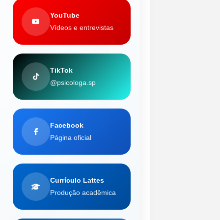
YouTube
Vídeos e entrevistas
TikTok
@psicologa.sp
Facebook
Página oficial
Currículo Lattes
Produção acadêmica