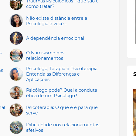
Traumas Psicológicos - que são e
como tratar?
Não existe distância entre a
Psicologia e você ••
A dependência emocional
s
O Narcisismo nos
relacionamentos
Psicólogo, Terapia e Psicoterapia:
na
Entenda as Diferenças e
Aplicações
Psicólogo pode? Qual a conduta
ética de um Psicólogo?
nal
Psicoterapia: O que é e para que
serve
Dificuldade nos relacionamentos
afetivos