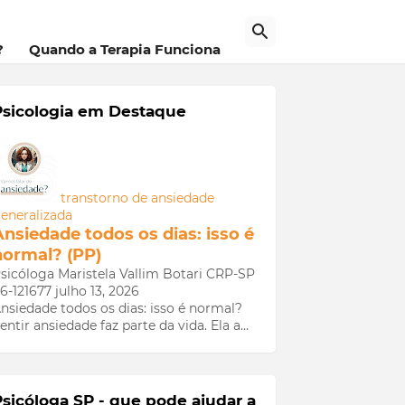
a
?
Quando a Terapia Funciona
Psicologia em Destaque
transtorno de ansiedade
eneralizada
Ansiedade todos os dias: isso é
normal? (PP)
sicóloga Maristela Vallim Botari CRP-SP
6-121677
julho 13, 2026
nsiedade todos os dias: isso é normal?
entir ansiedade faz parte da vida. Ela a…
Psicóloga SP - que pode ajudar a