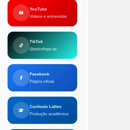
YouTube
Vídeos e entrevistas
TikTok
@psicologa.sp
Facebook
Página oficial
Currículo Lattes
Produção acadêmica