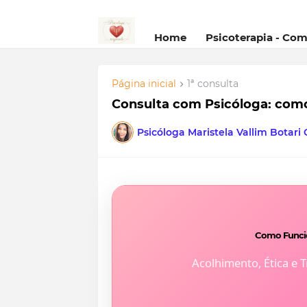
Home
Psicoterapia - Co
Página inicial
1ª consulta
Consulta com Psicóloga: com
Psicóloga Maristela Vallim Botari
Como Funcio
Acolhimento, Ética e 