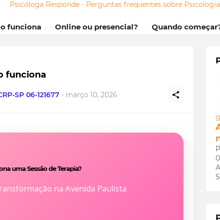
Psicóloga Responde - Perguntas frequentes sobre Psicologi
mo funciona
Online ou presencial?
Quando começar
o funciona
 CRP-SP 06-121677
-
março 10, 2026
g
P
0
A
na uma Sessão de Terapia?
S
Transformação na Avenida Paulista