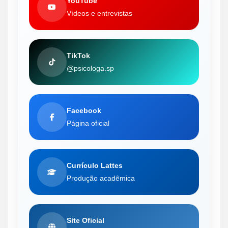
YouTube
Vídeos e entrevistas
TikTok
@psicologa.sp
Facebook
Página oficial
Currículo Lattes
Produção acadêmica
Site Oficial