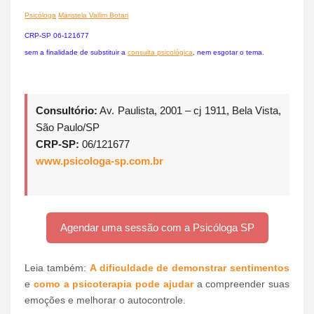
Psicóloga
Maristela Vallim Botari
CRP-SP 06-121677
sem a finalidade de substituir a
consulta psicológica
, nem esgotar o tema.
Consultório:
Av. Paulista, 2001 – cj 1911, Bela Vista,
São Paulo/SP
CRP-SP:
06/121677
www.psicologa-sp.com.br
Agendar uma sessão com a Psicóloga SP
Leia também:
A dificuldade de demonstrar sentimentos
e
como a psicoterapia pode ajudar
a compreender suas
emoções e melhorar o autocontrole.