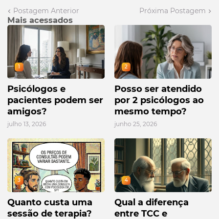
Postagem Anterior
Próxima Postagem
Mais acessados
1
2
Psicólogos e
Posso ser atendido
pacientes podem ser
por 2 psicólogos ao
amigos?
mesmo tempo?
julho 13, 2026
junho 25, 2026
3
4
Quanto custa uma
Qual a diferença
sessão de terapia?
entre TCC e