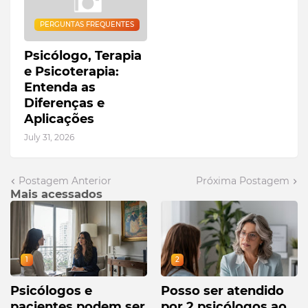
PERGUNTAS FREQUENTES
Psicólogo, Terapia
e Psicoterapia:
Entenda as
Diferenças e
Aplicações
July 31, 2026
Postagem Anterior
Próxima Postagem
Mais acessados
1
2
Psicólogos e
Posso ser atendido
pacientes podem ser
por 2 psicólogos ao