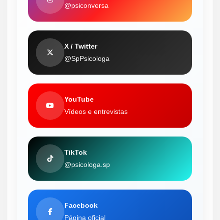
@psiconversa
X / Twitter
@SpPsicologa
YouTube
Vídeos e entrevistas
TikTok
@psicologa.sp
Facebook
Página oficial