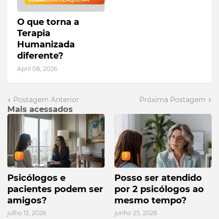
O que torna a
Terapia
Humanizada
diferente?
April 08, 2026
Postagem Anterior
Próxima Postagem
Mais acessados
1
2
Psicólogos e
Posso ser atendido
pacientes podem ser
por 2 psicólogos ao
amigos?
mesmo tempo?
julho 13, 2026
junho 25, 2026