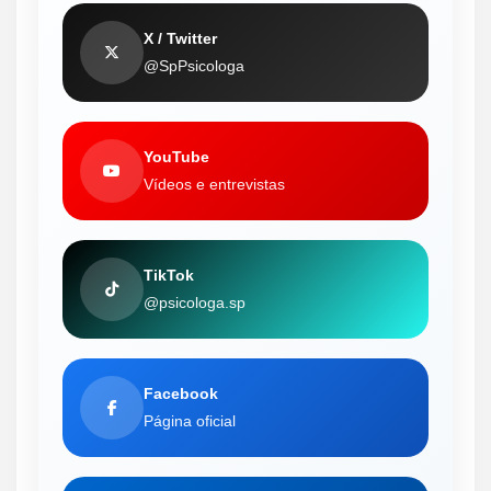
X / Twitter
@SpPsicologa
YouTube
Vídeos e entrevistas
TikTok
@psicologa.sp
Facebook
Página oficial