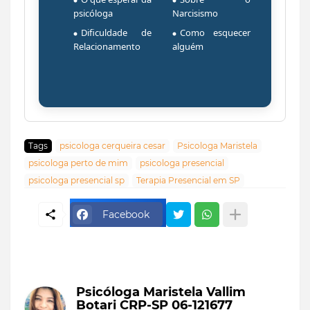
psicóloga
Narcisismo
Dificuldade de
Como esquecer
Relacionamento
alguém
Tags
psicologa cerqueira cesar
Psicologa Maristela
psicologa perto de mim
psicologa presencial
psicologa presencial sp
Terapia Presencial em SP
Facebook
Psicóloga Maristela Vallim
Botari CRP-SP 06-121677