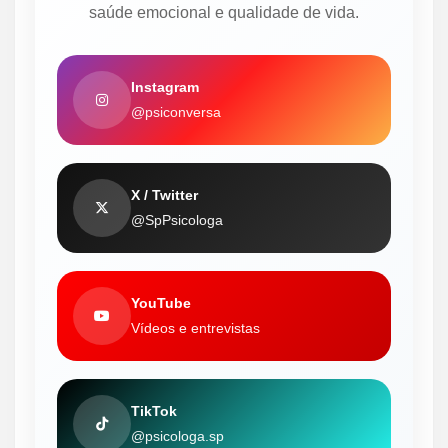
saúde emocional e qualidade de vida.
Instagram
@psiconversa
X / Twitter
@SpPsicologa
YouTube
Vídeos e entrevistas
TikTok
@psicologa.sp