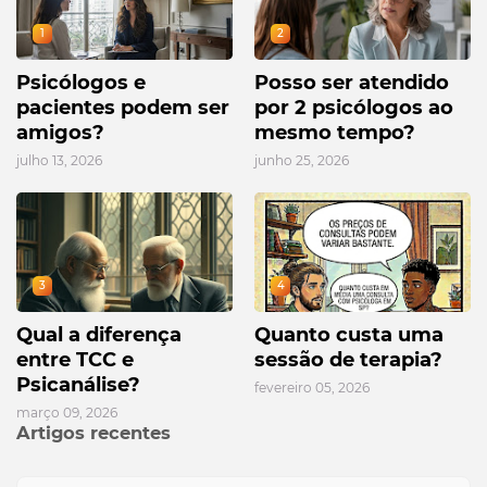
1
2
Psicólogos e
Posso ser atendido
pacientes podem ser
por 2 psicólogos ao
amigos?
mesmo tempo?
julho 13, 2026
junho 25, 2026
3
4
Qual a diferença
Quanto custa uma
entre TCC e
sessão de terapia?
Psicanálise?
fevereiro 05, 2026
março 09, 2026
Artigos recentes