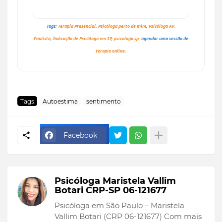
Tags:
Terapia Presencial
,
Psicóloga perto de mim
,
Psicóloga Av.
Paulista
,
Indicação de Psicóloga em SP
,
psicologa sp,
agendar uma sessão de
t
erapia online
.
Tags
Autoestima
sentimento
Facebook
Psicóloga Maristela Vallim
Botari CRP-SP 06-121677
Psicóloga em São Paulo – Maristela
Vallim Botari (CRP 06-121677) Com mais