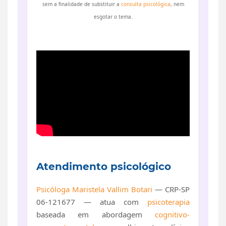
sem a finalidade de substituir a
consulta psicológica
, nem
esgotar o tema.
Atendimento psicológico
Psicóloga Maristela Vallim Botari
— CRP-SP
06-121677 — atua com
psicoterapia
baseada em abordagem
cognitivo-