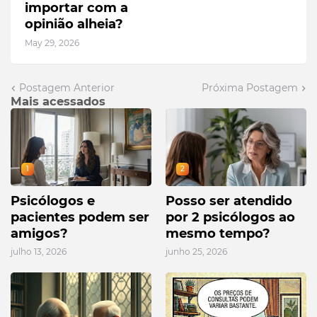
importar com a
opinião alheia?
May 29, 2026
Postagem Anterior
Próxima Postagem
Mais acessados
1
2
Psicólogos e
Posso ser atendido
pacientes podem ser
por 2 psicólogos ao
amigos?
mesmo tempo?
julho 13, 2026
junho 25, 2026