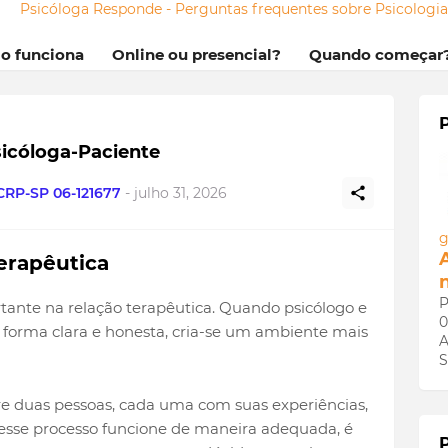
Psicóloga Responde - Perguntas frequentes sobre Psicologi
mo funciona
Online ou presencial?
Quando começar
sicóloga-Paciente
 CRP-SP 06-121677
-
julho 31, 2026
g
erapêutica
P
ante na relação terapêutica. Quando psicólogo e
0
forma clara e honesta, cria-se um ambiente mais
A
S
re duas pessoas, cada uma com suas experiências,
 esse processo funcione de maneira adequada, é