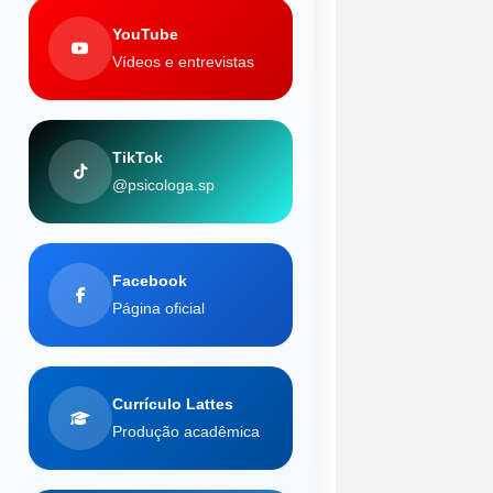
YouTube
Vídeos e entrevistas
TikTok
@psicologa.sp
Facebook
Página oficial
Currículo Lattes
Produção acadêmica