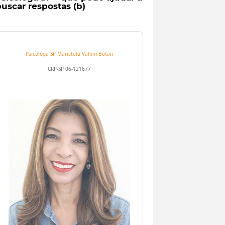
uscar respostas (b)
Psicóloga SP
Maristela Vallim Botari
CRP-SP 06-121677