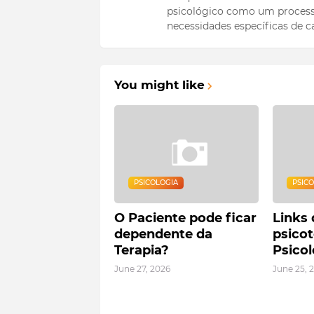
psicológico como um process
necessidades específicas de c
You might like
PSICOLOGIA
PSIC
O Paciente pode ficar
Links 
dependente da
psicot
Terapia?
Psico
June 27, 2026
June 25, 