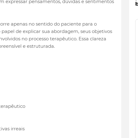
am expressar pensamentos, dúvidas e sentimentos
b
orre apenas no sentido do paciente para o
apel de explicar sua abordagem, seus objetivos
envolvidos no processo terapêutico. Essa clareza
reensível e estruturada.
 terapêutico
vas irreais