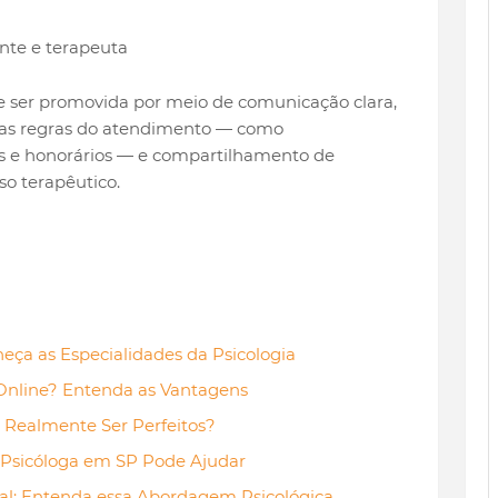
ente e terapeuta
e ser promovida por meio de comunicação clara,
 das regras do atendimento — como
es e honorários — e compartilhamento de
so terapêutico.
eça as Especialidades da Psicologia
Online? Entenda as Vantagens
 Realmente Ser Perfeitos?
Psicóloga em SP Pode Ajudar
l: Entenda essa Abordagem Psicológica