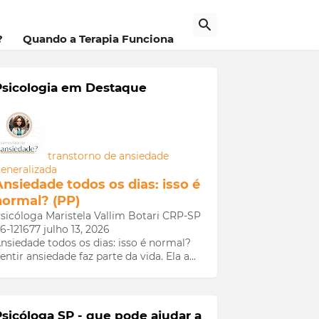
a
?
Quando a Terapia Funciona
Psicologia em Destaque
transtorno de ansiedade
eneralizada
Ansiedade todos os dias: isso é
normal? (PP)
sicóloga Maristela Vallim Botari CRP-SP
6-121677
julho 13, 2026
nsiedade todos os dias: isso é normal?
entir ansiedade faz parte da vida. Ela a…
Psicóloga SP - que pode ajudar a