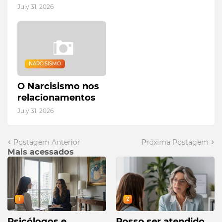
July 31, 2026
NARCISISMO
O Narcisismo nos
relacionamentos
July 31, 2026
Postagem Anterior
Próxima Postagem
Mais acessados
1
2
Psicólogos e
Posso ser atendido