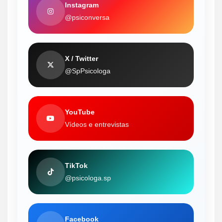
Instagram
@psiconversa
X / Twitter
@SpPsicologa
YouTube
Vídeos e entrevistas
TikTok
@psicologa.sp
Facebook