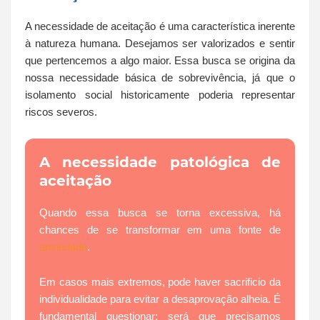
A necessidade de aceitação é uma característica inerente
à natureza humana. Desejamos ser valorizados e sentir
que pertencemos a algo maior. Essa busca se origina da
nossa necessidade básica de sobrevivência, já que o
isolamento social historicamente poderia representar
riscos severos.
A necessidade patológica de
aceitação
Quando essa busca se torna excessiva, há
chances de se transformar em uma fonte de
ansiedade
.
Em casos mais extremos, pode haver sacrificio da
individualidade para evitar a desaprovação alheia. É
fundamental questionar: será que precisamos