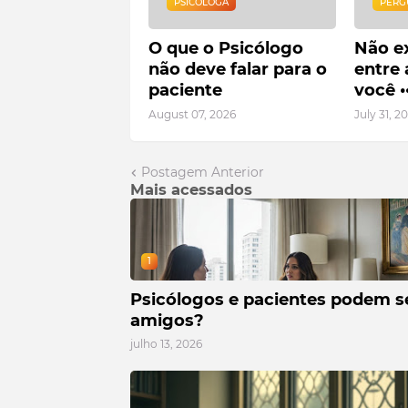
PSICOLOGA
PERG
O que o Psicólogo
Não ex
não deve falar para o
entre 
paciente
você •
August 07, 2026
July 31, 2
Postagem Anterior
Mais acessados
1
Psicólogos e pacientes podem s
amigos?
julho 13, 2026