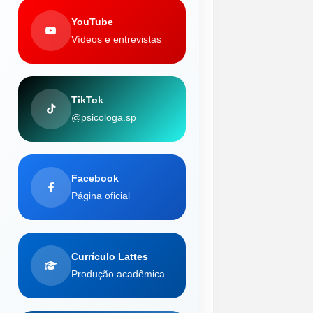
YouTube
Vídeos e entrevistas
TikTok
@psicologa.sp
Facebook
Página oficial
Currículo Lattes
Produção acadêmica