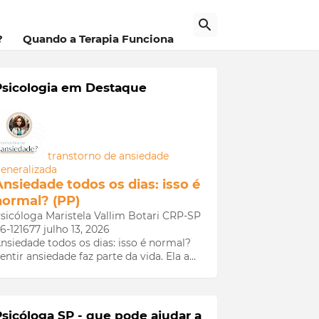
a
?
Quando a Terapia Funciona
Psicologia em Destaque
transtorno de ansiedade
eneralizada
Ansiedade todos os dias: isso é
normal? (PP)
sicóloga Maristela Vallim Botari CRP-SP
6-121677
julho 13, 2026
nsiedade todos os dias: isso é normal?
entir ansiedade faz parte da vida. Ela a…
Psicóloga SP - que pode ajudar a