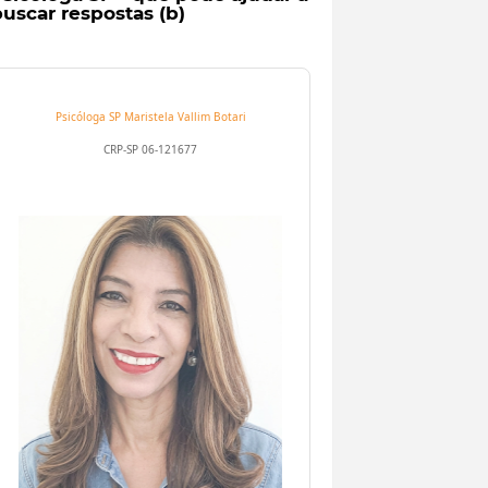
uscar respostas (b)
Psicóloga SP
Maristela Vallim Botari
CRP-SP 06-121677