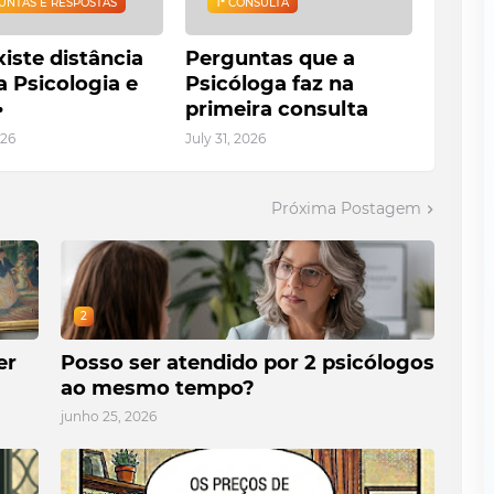
UNTAS E RESPOSTAS
1ª CONSULTA
iste distância
Perguntas que a
a Psicologia e
Psicóloga faz na
•
primeira consulta
026
July 31, 2026
Próxima Postagem
2
er
Posso ser atendido por 2 psicólogos
ao mesmo tempo?
junho 25, 2026