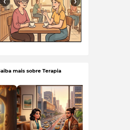
❮
❯
Saiba mais sobre Terapia