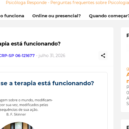
Psicóloga Responde - Perguntas frequentes sobre Psicologi
mo funciona
Online ou presencial?
Quando começar
apia está funcionando?
 CRP-SP 06-121677
-
julho 31, 2026
g
e a terapia está funcionando?
P
0
A
S