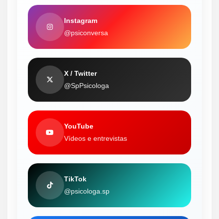
Instagram
@psiconversa
X / Twitter
@SpPsicologa
YouTube
Vídeos e entrevistas
TikTok
@psicologa.sp