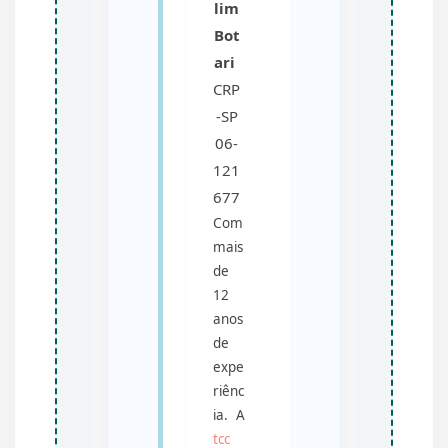
lim
Bot
ari
CRP
-SP
06-
121
677
Com
mais
de
12
anos
de
expe
riênc
ia. A
tcc