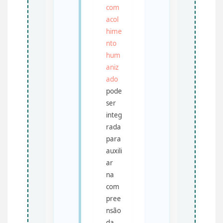
com
acol
hime
nto
hum
aniz
ado
pode
ser
integ
rada
para
auxili
ar
na
com
pree
nsão
da