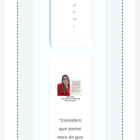
al
o
re
s
"Considero
que somos
mais do que