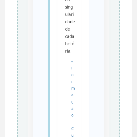
sing
ulari
dade
de
cada
histó
ria.
F
o
r
m
a
ç
ã
o
-
C
u