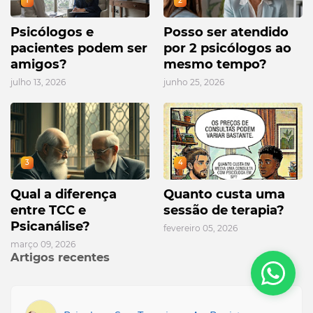
1
2
Psicólogos e
Posso ser atendido
pacientes podem ser
por 2 psicólogos ao
amigos?
mesmo tempo?
julho 13, 2026
junho 25, 2026
3
4
Qual a diferença
Quanto custa uma
entre TCC e
sessão de terapia?
Psicanálise?
fevereiro 05, 2026
março 09, 2026
Artigos recentes