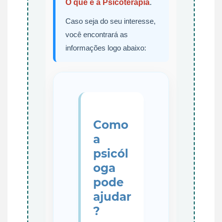
O que é a Psicoterapia
.
Caso seja do seu interesse,
você encontrará as
informações logo abaixo:
Como
a
psicól
oga
pode
ajudar
?