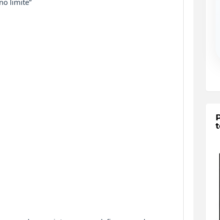
no limite”
t