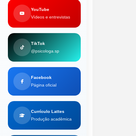
YouTube
Vídeos e entrevistas
TikTok
@psicologa.sp
Facebook
Página oficial
Currículo Lattes
Produção acadêmica