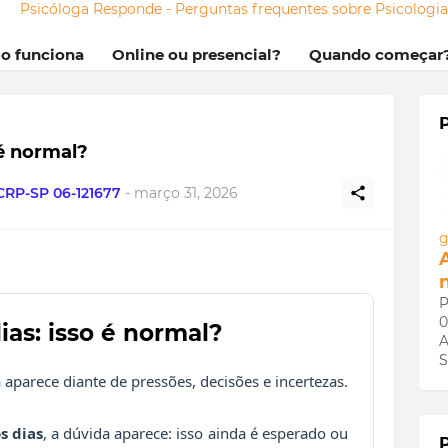
Psicóloga Responde - Perguntas frequentes sobre Psicologi
mo funciona
Online ou presencial?
Quando começar
 é normal?
 CRP-SP 06-121677
-
março 31, 2026
g
P
0
ias: isso é normal?
A
S
a aparece diante de pressões, decisões e incertezas.
s dias
, a dúvida aparece: isso ainda é esperado ou