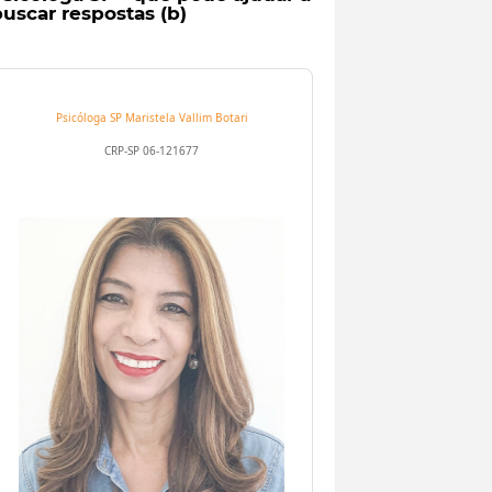
uscar respostas (b)
Psicóloga SP
Maristela Vallim Botari
CRP-SP 06-121677