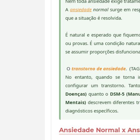
Nem toda ansiedade exige tratam
A
ansiedade
normal
surge em resp
que a situação é resolvida.
É natural e esperado que fiquemo
ou provas. É uma condição natura
se assumir proporções disfunciona
O
transtorno de ansiedade
.
(TAG
No entanto, quando se torna in
configurar um transtorno. Tan
Doenças)
quanto o
DSM-5 (Manua
Mentais)
descrevem diferentes tr
diagnósticos específicos.
Ansiedade Normal x Ans