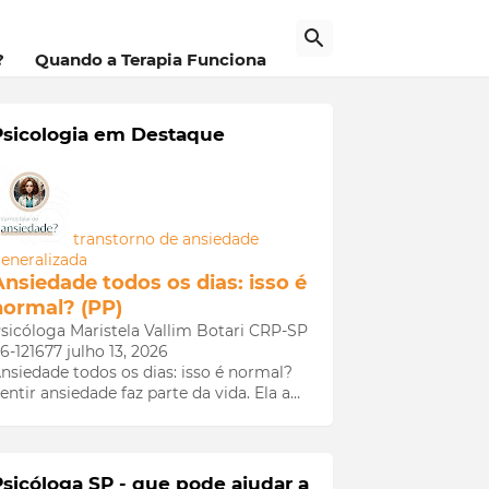
a
?
Quando a Terapia Funciona
Psicologia em Destaque
transtorno de ansiedade
eneralizada
Ansiedade todos os dias: isso é
normal? (PP)
sicóloga Maristela Vallim Botari CRP-SP
6-121677
julho 13, 2026
nsiedade todos os dias: isso é normal?
entir ansiedade faz parte da vida. Ela a…
Psicóloga SP - que pode ajudar a