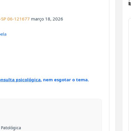
b
RP-SP 06-121677
março 18, 2026
pela
onsulta psicológica
, nem esgotar o tema.
Patológica