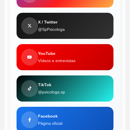
X / Twitter
@SpPsicologa
YouTube
Vídeos e entrevistas
TikTok
@psicologa.sp
Facebook
Página oficial