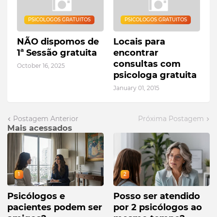
PSICOLOGOS GRATUITOS
PSICOLOGOS GRATUITOS
NÃO dispomos de
Locais para
1ª Sessão gratuita
encontrar
consultas com
October 16, 2025
psicologa gratuita
January 01, 2015
Postagem Anterior
Próxima Postagem
Mais acessados
1
2
Psicólogos e
Posso ser atendido
pacientes podem ser
por 2 psicólogos ao