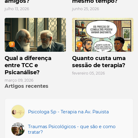
amigos?
mesmo tempo?
julho 13, 2026
junho 25, 2026
3
4
Qual a diferença
Quanto custa uma
entre TCC e
sessão de terapia?
Psicanálise?
fevereiro 05, 2026
março 09, 2026
Artigos recentes
Psicologa Sp - Terapia na Av. Pauista
Traumas Psicológicos - que são e como
tratar?