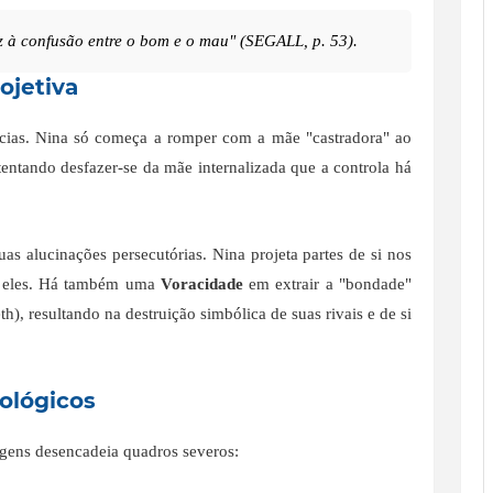
z à confusão entre o bom e o mau" (SEGALL, p. 53).
ojetiva
cias. Nina só começa a romper com a mãe "castradora" ao
 tentando desfazer-se da mãe internalizada que a controla há
as alucinações persecutórias. Nina projeta partes de si nos
r eles. Há também uma
Voracidade
em extrair a "bondade"
h), resultando na destruição simbólica de suas rivais e de si
ológicos
ens desencadeia quadros severos: