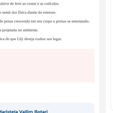
sivo de ferir as costas e as cutículas.
ntir dor física diante do estresse.
e penas crescendo em seu corpo e pernas se entortando.
 projetada no ambiente.
ca de que Lily deseja roubar seu lugar.
aristela Vallim Botari