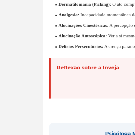
Dermatilomania (Picking):
O ato compul
Analgesia:
Incapacidade momentânea de se
Alucinações Cinestésicas:
A percepção d
Alucinação Autoscópica:
Ver a si mesma
Delírios Persecutórios:
A crença paranoi
Reflexão sobre a Inveja
Psicóloga
M