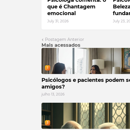
Psicóloga comenta: o
Psicó
que é Chantagem
Beleza
emocional
funda
July 31, 2026
July 23, 2
Postagem Anterior
Mais acessados
1
Psicólogos e pacientes podem s
amigos?
julho 13, 2026
3