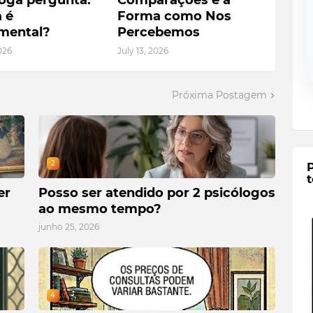
loga pergunta:
Comparações e a
 é
Forma como Nos
mental?
Percebemos
026
July 13, 2026
Próxima Postagem
2
t
er
Posso ser atendido por 2 psicólogos
ao mesmo tempo?
junho 25, 2026
4