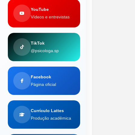
YouTube
Vídeos e entrevistas
TikTok
@psicologa.sp
Facebook
Página oficial
Currículo Lattes
Produção acadêmica