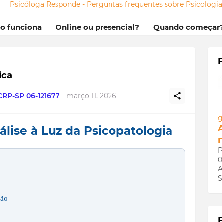
Psicóloga Responde - Perguntas frequentes sobre Psicologi
mo funciona
Online ou presencial?
Quando começar
ica
 CRP-SP 06-121677
-
março 11, 2026
g
lise à Luz da Psicopatologia
P
0
A
S
dão