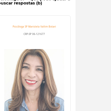
uscar respostas (b)
Psicóloga SP
Maristela Vallim Botari
CRP-SP 06-121677