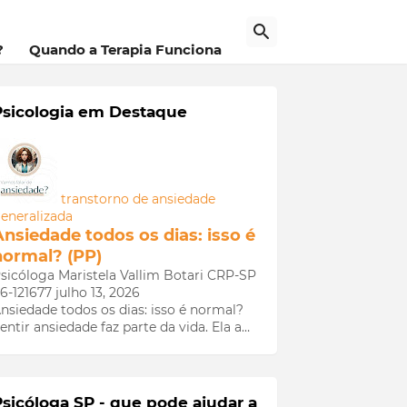
a
?
Quando a Terapia Funciona
Psicologia em Destaque
transtorno de ansiedade
eneralizada
Ansiedade todos os dias: isso é
normal? (PP)
sicóloga Maristela Vallim Botari CRP-SP
6-121677
julho 13, 2026
nsiedade todos os dias: isso é normal?
entir ansiedade faz parte da vida. Ela a…
Psicóloga SP - que pode ajudar a